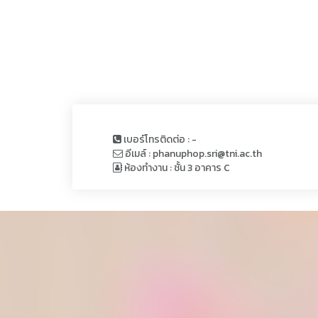
เบอร์โทรติดต่อ : -
อีเมล์ : phanuphop.sri@tni.ac.th
ห้องทำงาน : ชั้น 3 อาคาร C