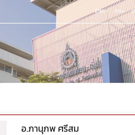
ENG
BA
I
อ.ภานุภพ ศรีสม