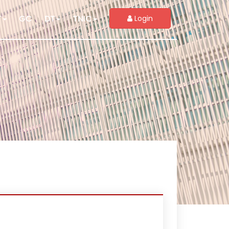
T
GC
DT
TNIC
Login