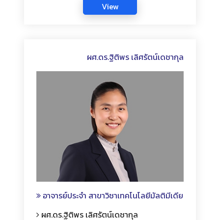
ผศ.ดร.ฐิติพร เลิศรัตน์เดชากุล
อาจารย์ประจำ สาขาวิชาเทคโนโลยีมัลติมีเดีย
ผศ.ดร.ฐิติพร เลิศรัตน์เดชากุล