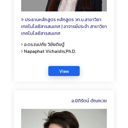
ประธานหลักสูตร หลักสูตร วท.บ.สาขาวิชา
เทคโนโลยีสารสนเทศ | อาจารย์ประจำ สาขาวิชา
เทคโนโลยีสารสนเทศ
อ.ดร.ณปภัช วิชัยดิษฐ์
Napaphat Vichaidis,Ph.D.
อ.นิติรัตน์ ตัณฑเวช