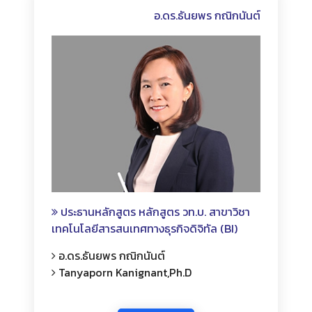
อ.ดร.ธันยพร กณิกนันต์
ประธานหลักสูตร หลักสูตร วท.บ. สาขาวิชา
เทคโนโลยีสารสนเทศทางธุรกิจดิจิทัล (BI)
อ.ดร.ธันยพร กณิกนันต์
Tanyaporn Kanignant,Ph.D