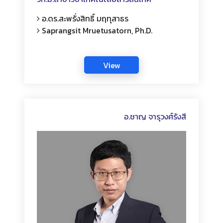
อ.ดร.สะพรั่งสิทธิ์ มฤทุสาธร
Saprangsit Mruetusatorn, Ph.D.
อ.ชาญ จารุวงศ์รังสี