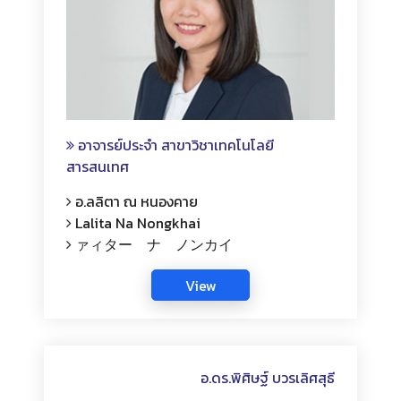
อาจารย์ประจำ สาขาวิชาเทคโนโลยี
สารสนเทศ
อ.ลลิตา ณ หนองคาย
Lalita Na Nongkhai
ァィター ナ ノンカイ
อ.ดร.พิศิษฐ์ บวรเลิศสุธี