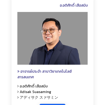
อ.อดิศักดิ์ เสือสมิง
อาจารย์ประจำ สาขาวิชาเทคโนโลยี
สารสนเทศ
อ.อดิศักดิ์ เสือสมิง
Adisak Suasaming
アディサク スァサミン