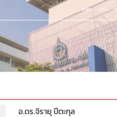
ENG
BA
I
อ.ดร.จิรายุ ปีตะกุล