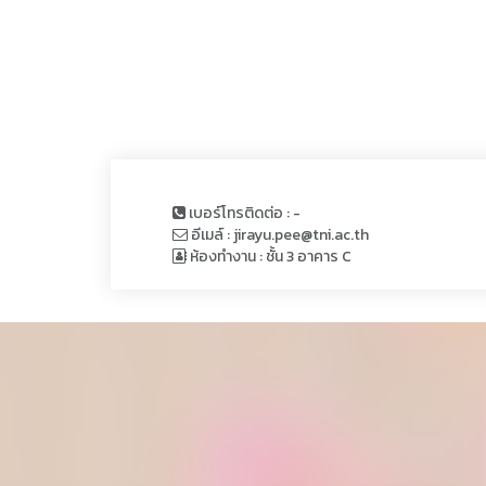
เบอร์โทรติดต่อ : -
อีเมล์ : jirayu.pee@tni.ac.th
ห้องทำงาน : ชั้น 3 อาคาร C