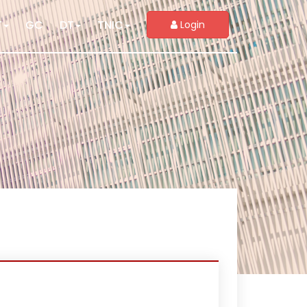
T
GC
DT
TNIC
Login