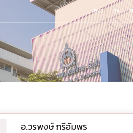
ENG
BA
I
อ.วรพงษ์ กรีอัมพร