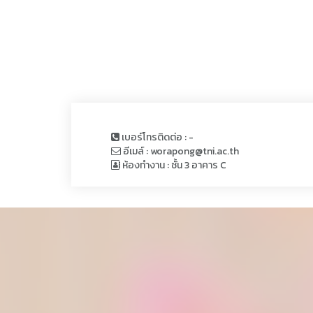
เบอร์โทรติดต่อ : -
อีเมล์ : worapong@tni.ac.th
ห้องทำงาน : ชั้น 3 อาคาร C