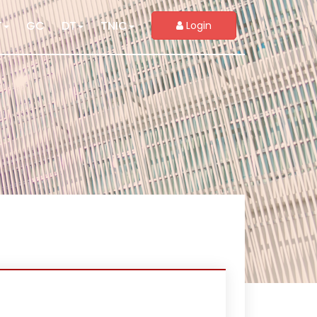
T
GC
DT
TNIC
Login