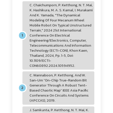
C. Chaichumporn, P. Ketthong, N. T. Mai,
K. Hashikura, M. A. S. Kamal, I. Murakami
And K. Yamada, "The Dynamical
Modeling Of Four Mecanum Wheel
Mobile Robot On Typical Unstructured
Terrain," 2024 21st International
Conference On Electrical
Engineering/Electronics, Computer,
Telecommunications And Information
Technology (ECTI-CON), Khon Kaen,
Thailand, 2024, Pp. 1-5, Doi:
10.1109/ECTI-
CON60892.2024.10594952.
C. Wannaboon, P. Ketthong, And W.
San-Um “On-Chip True-Random Bit
Generator Through A Robust Tent-
Based Chaotic Map” IEEE Asia Pacific
Conference On Circuits And Systems
(APCCAS), 2019.
J. Samkunta, P. Ketthong, N. T. Mai, K.