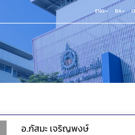
ENG
BA
I
อ.ภัสมะ เจริญพงษ์