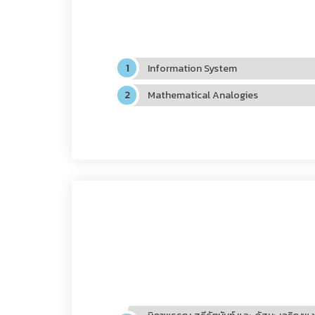
Information System
Mathematical Analogies