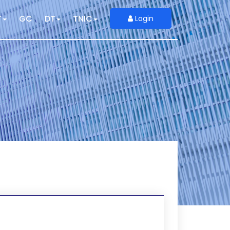
T
GC
DT
TNIC
Login