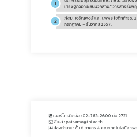
นิดาพรรณ สุรีรัตนันท์ และ ภัสมะ เจริญพ
เศรษฐกิจอาเซียนบวกสาม.” วารสารร่มพฤกษ์ 
ภัสมะ เจริญพงษ์ และ นพพร โชติกกำธร. 25
กรกฎาคม – ธันวาคม 2557.
เบอร์โทรติดต่อ : 02-763-2600 ต่อ 2731
อีเมล์ : patsama@tni.ac.th
ห้องทำงาน : ชั้น 6 อาคาร A คณะเทคโนโลยีสาร