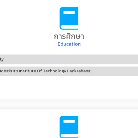
การศึกษา
Education
ty
Mongkut’s Institute Of Technology Ladkrabang