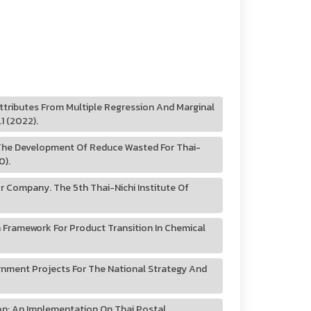
ttributes From Multiple Regression And Marginal
1 (2022).
 The Development Of Reduce Wasted For Thai-
0).
or Company. The 5th Thai-Nichi Institute Of
 Framework For Product Transition In Chemical
overnment Projects For The National Strategy And
ion: An Implementation On Thai Postal