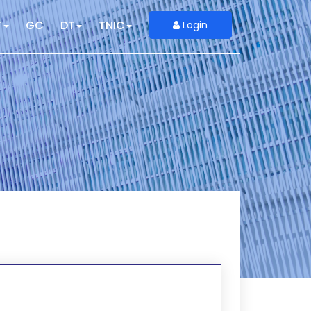
T
GC
DT
TNIC
Login