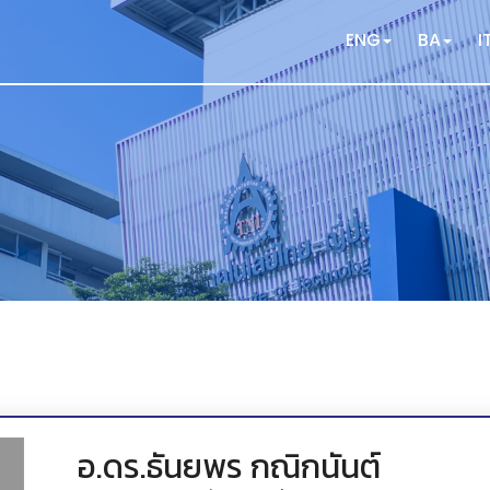
ENG
BA
I
อ.ดร.ธันยพร กณิกนันต์