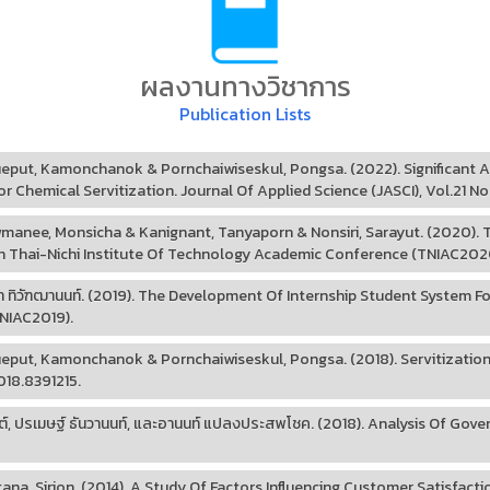
ผลงานทางวิชาการ
Publication Lists
eput, Kamonchanok & Pornchaiwiseskul, Pongsa. (2022). Significant A
r Chemical Servitization. Journal Of Applied Science (JASCI), Vol.21 No.
anee, Monsicha & Kanignant, Tanyaporn & Nonsiri, Sarayut. (2020).
th Thai-Nichi Institute Of Technology Academic Conference (TNIAC202
ดา ทิวัฑฒานนท์. (2019). The Development Of Internship Student System F
NIAC2019).
eput, Kamonchanok & Pornchaiwiseskul, Pongsa. (2018). Servitization
018.8391215.
นันต์, ปรเมษฐ์ ธันวานนท์, และอานนท์ แปลงประสพโชค. (2018). Analysis Of G
na, Sirion. (2014). A Study Of Factors Influencing Customer Satisfact