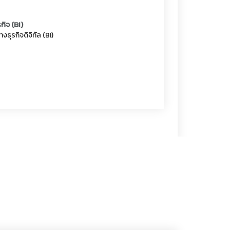
ิจ (BI)
ุรกิจดิจิทัล (BI)